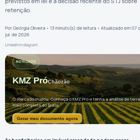
previstos em lei e a decisão recente do STJ sobre
retenção.
Por Geórgia Oliveira • 13 minuto(s) de leitura • Atualizado em 07 
jul. de 2026
LinkedIn
Instagram
NOVIDADE
KMZ Pró
Chãozão
O mercado mudou. Conheça o KMZ Pro e tenha a análise de terra
mais completa do Brasil.
Gerar meu documento agora