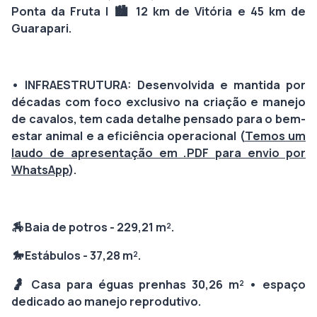
Ponta da Fruta
| 🏙️
12 km de Vitória e 45 km de
Guarapari.
• INFRAESTRUTURA:
Desenvolvida e mantida por
décadas com foco exclusivo na criação e manejo
de cavalos, tem cada detalhe pensado para o bem-
estar animal e a eficiência operacional (
Temos um
laudo de apresentação em .PDF para envio por
WhatsApp
).
🏇 Baia de potros - 229,21 m².
🐎 Estábulos - 37,28 m².
🤰 Casa para éguas prenhas 30,26 m² • espaço
dedicado ao manejo reprodutivo.