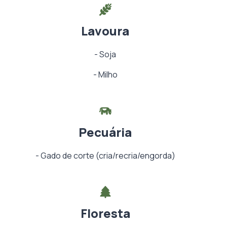
Lavoura
-
Soja
-
Milho
Pecuária
-
Gado de corte (cria/recria/engorda)
Floresta