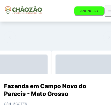
ANUNCIAR
so não está mais disponível.
15
Fotos
Mapa
Fazenda em Campo Novo do
Parecis - Mato Grosso
Cód.:
5COTE6