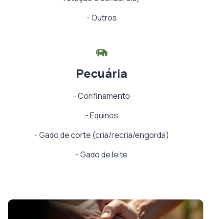
-
Outros
Pecuária
-
Confinamento
-
Equinos
-
Gado de corte (cria/recria/engorda)
-
Gado de leite