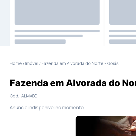
18
Fotos
Mapa
Home / Imóvel /
Fazenda
em
Alvorada do Norte
-
Goiás
Fazenda em Alvorada do Nor
Cód.:
ALMXBD
Anúncio indisponivel no momento