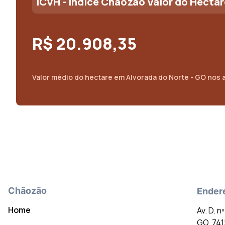
ICVH - Índice Chãozão Valor do Hectar
R$ 20.908,35
Valor médio do
hectare
em
Alvorada do Norte - GO
nos 
Chãozão
Ender
Home
Av. D, n
GO, 74