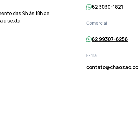
62 3030-1821
ento das 9h às 18h de
 a sexta.
Comercial
62 99307-6256
E-mail
contato@chaozao.co