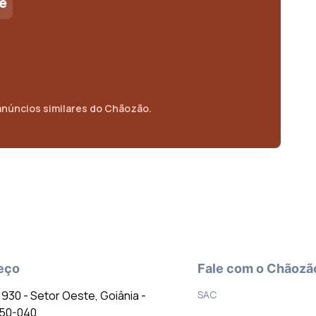
e
anúncios similares do Chãozão.
eço
Fale com o Chãozã
º 930 - Setor Oeste, Goiânia -
SAC
150-040