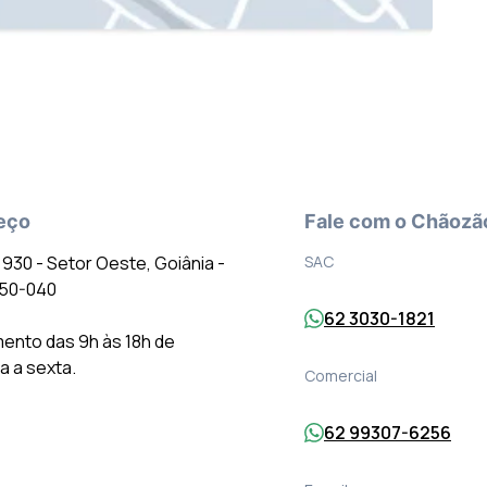
eço
Fale com o Chãozã
º 930 - Setor Oeste, Goiânia -
SAC
150-040
62 3030-1821
ento das 9h às 18h de
 a sexta.
Comercial
62 99307-6256