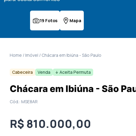
19
Fotos
Mapa
Home / Imóvel /
Chácara
em
Ibiúna
-
São Paulo
Cabeceira
Venda
Aceita Permuta
Chácara em Ibiúna - São Pa
Cód.:
MSE8AR
R$ 810.000,00