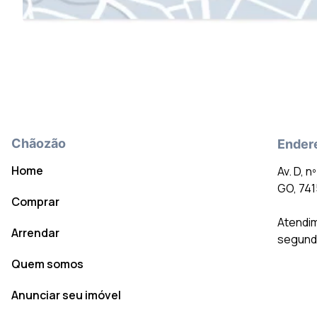
Chãozão
Ender
Home
Av. D, n
GO, 74
Comprar
Atendim
Arrendar
segunda
Quem somos
Anunciar seu imóvel