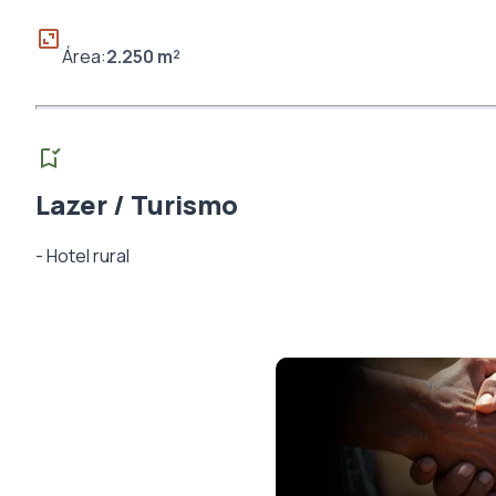
Área:
2.250
m²
Lazer / Turismo
-
Hotel rural