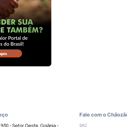
eço
Fale com o Chãozã
º 930 - Setor Oeste, Goiânia -
SAC