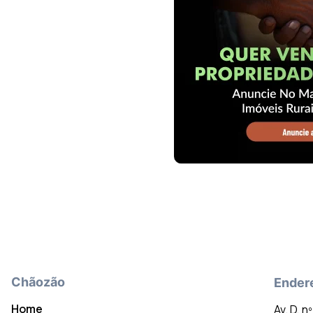
Chãozão
Ender
Home
Av. D, n