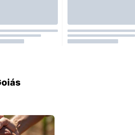
Goiás