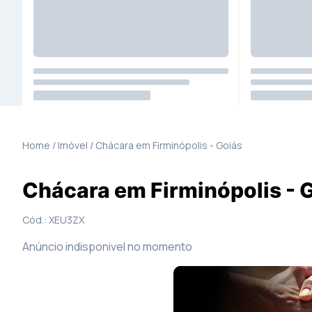
19
Fotos
Mapa
Home / Imóvel /
Chácara
em
Firminópolis
-
Goiás
Chácara em Firminópolis - 
Cód.:
XEU3ZX
Anúncio indisponivel no momento