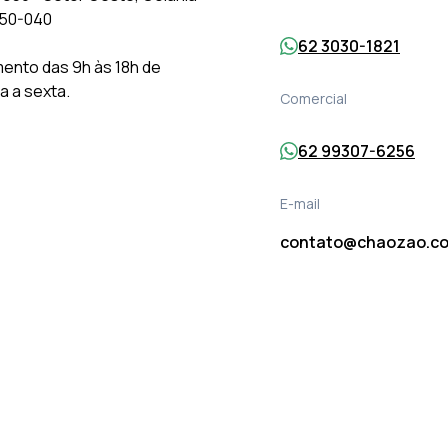
150-040
62 3030-1821
ento das 9h às 18h de
 a sexta.
Comercial
62 99307-6256
E-mail
contato@chaozao.co