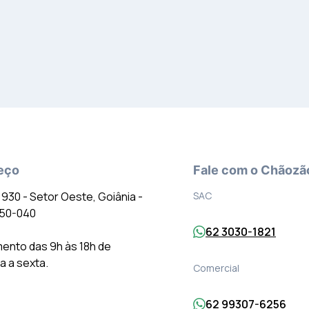
eço
Fale com o Chãozã
º 930 - Setor Oeste, Goiânia -
SAC
150-040
62 3030-1821
ento das 9h às 18h de
 a sexta.
Comercial
62 99307-6256