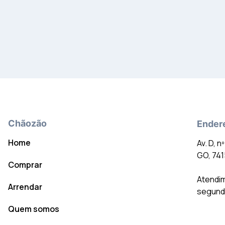
Chãozão
Ender
Home
Av. D, n
GO, 74
Comprar
Atendim
Arrendar
segunda
Quem somos