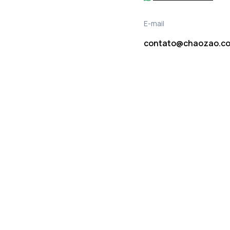
E-mail
contato@chaozao.co