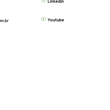
Linkedin
Youtube
m.br
© 2024 - 2026 Chãozão - Todos os direitos reservados