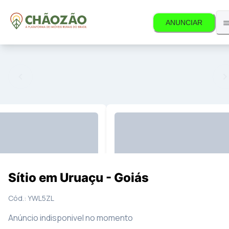
ANUNCIAR
ível.
10
Fotos
Mapa
Sítio em Uruaçu - Goiás
Cód.:
YWL5ZL
Anúncio indisponivel no momento