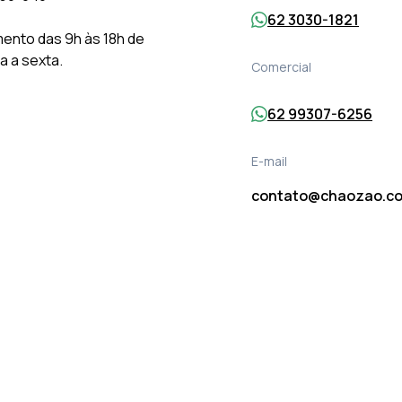
62 3030-1821
ento das 9h às 18h de
 a sexta.
Comercial
62 99307-6256
E-mail
contato@chaozao.co