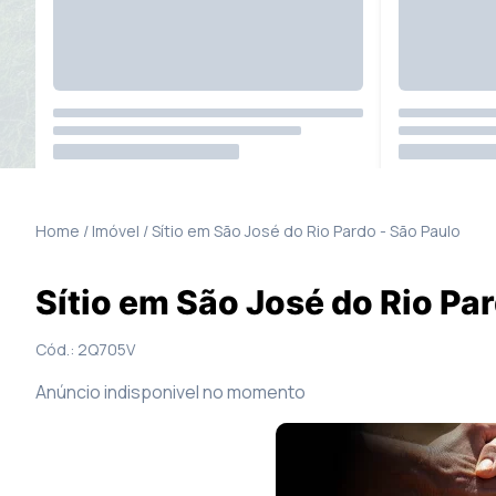
3
Fotos
Mapa
Home / Imóvel /
Sítio
em
São José do Rio Pardo
-
São Paulo
Sítio em São José do Rio Pa
Cód.:
2Q705V
Anúncio indisponivel no momento