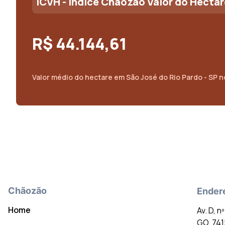
ICVH - Índice Chãozão Valor do Hectar
R$ 44.144,61
Valor médio do
hectare
em
São José do Rio Pardo - SP
n
Chãozão
Ender
Home
Av. D, n
GO, 74