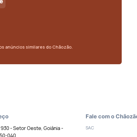
e
os anúncios similares do Chãozão.
eço
Fale com o Chãozã
º 930 - Setor Oeste, Goiânia -
SAC
150-040