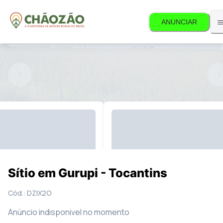
ANUNCIAR
ponível.
9
Fotos
Mapa
Sítio em Gurupi - Tocantins
Cód.:
DZIX2O
Anúncio indisponivel no momento