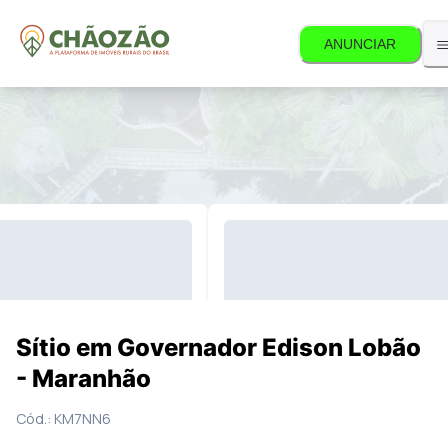
ANUNCIAR
o não está mais disponível.
31
Fotos
Mapa
Sítio em Governador Edison Lobão
- Maranhão
Cód.:
KM7NN6