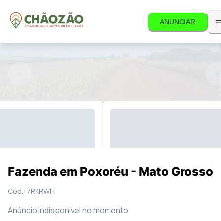
ANUNCIAR
s disponível.
9
Fotos
Mapa
Fazenda em Poxoréu - Mato Grosso
Cód.:
7RKRWH
Anúncio indisponivel no momento