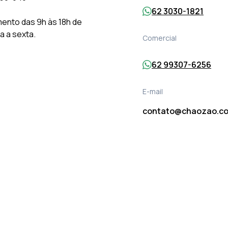
62 3030-1821
ento das 9h às 18h de
 a sexta.
Comercial
62 99307-6256
E-mail
contato@chaozao.co