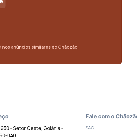
e
O
nos anúncios similares do Chãozão.
eço
Fale com o Chãozã
º 930 - Setor Oeste, Goiânia -
SAC
150-040