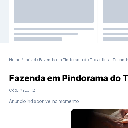
9
Fotos
Mapa
Home / Imóvel /
Fazenda
em
Pindorama do Tocantins
-
Tocanti
Fazenda em Pindorama do T
Cód.:
YYLQT2
Anúncio indisponivel no momento