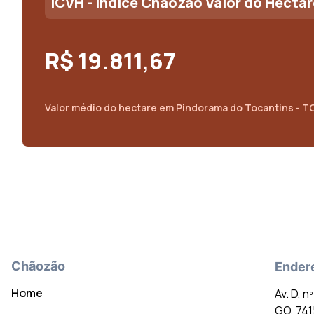
ICVH - Índice Chãozão Valor do Hectar
R$ 19.811,67
Valor médio do
hectare
em
Pindorama do Tocantins - T
Chãozão
Ender
Home
Av. D, n
GO, 74