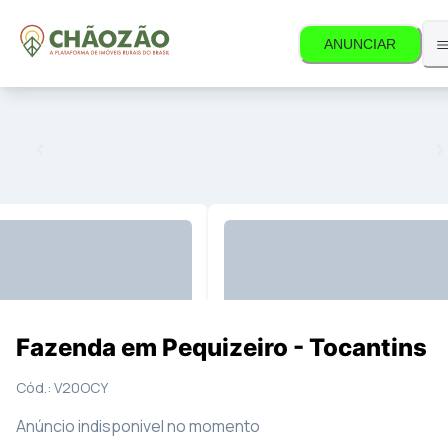
ANUNCIAR
 disponível.
4
Fotos
Mapa
Fazenda em Pequizeiro - Tocantins
Cód.:
V20OCY
Anúncio indisponivel no momento