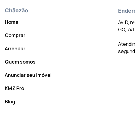
Chãozão
Ender
Home
Av. D, n
GO, 74
Comprar
Atendim
Arrendar
segunda
Quem somos
Anunciar seu imóvel
KMZ Pró
Blog