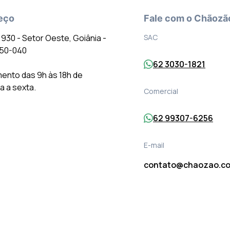
eço
Fale com o Chãozã
º 930 - Setor Oeste, Goiânia -
SAC
150-040
62 3030-1821
ento das 9h às 18h de
 a sexta.
Comercial
62 99307-6256
E-mail
contato@chaozao.co