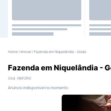
6
Fotos
Mapa
Home / Imóvel /
Fazenda
em
Niquelândia
-
Goiás
Fazenda em Niquelândia - G
Cód.:
NNFZRG
Anúncio indisponivel no momento