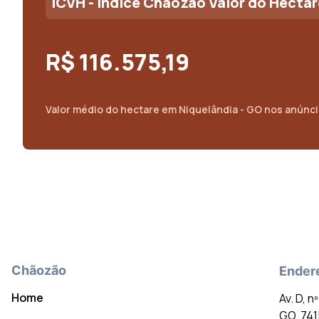
ICVH - Índice Chãozão Valor do Hectar
R$ 116.575,19
Valor médio do
hectare
em
Niquelândia - GO
nos anúnci
Chãozão
Ender
Home
Av. D, n
GO, 74