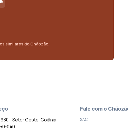
e
os similares do Chãozão.
eço
Fale com o Chãozã
º 930 - Setor Oeste, Goiânia -
SAC
150-040