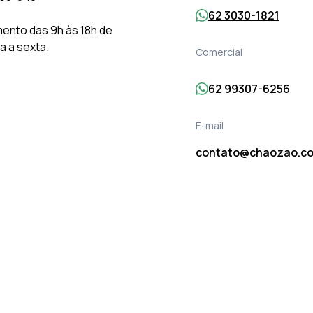
62 3030-1821
ento das 9h às 18h de
 a sexta.
Comercial
62 99307-6256
E-mail
contato@chaozao.co