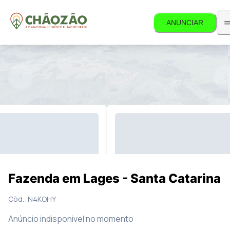
ANUNCIAR
s disponível.
12
Fotos
Mapa
Fazenda em Lages - Santa Catarina
Cód.:
N4KOHY
Anúncio indisponivel no momento