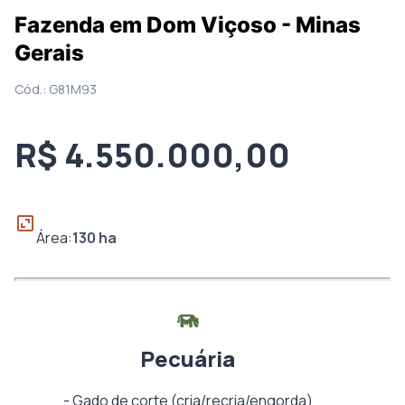
Fazenda em Dom Viçoso - Minas
Gerais
Cód.:
G81M93
R$ 4.550.000,00
Área:
130
ha
Pecuária
-
Gado de corte (cria/recria/engorda)