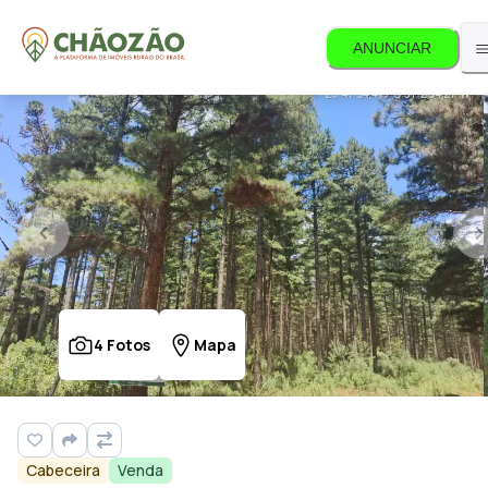
ANUNCIAR
4
Fotos
Mapa
Cabeceira
Venda