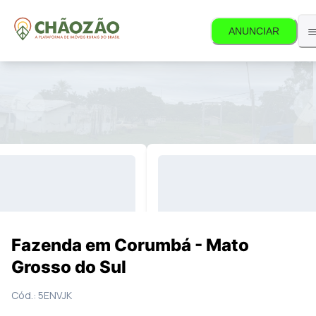
ANUNCIAR
stá mais disponível.
5
Fotos
Mapa
Fazenda em Corumbá - Mato
Grosso do Sul
Cód.:
5ENVJK