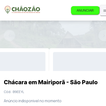
ANUNCIAR
disponível.
30
Fotos
Mapa
Chácara em Mairiporã - São Paulo
Cód.:
B9EEYL
Anúncio indisponivel no momento