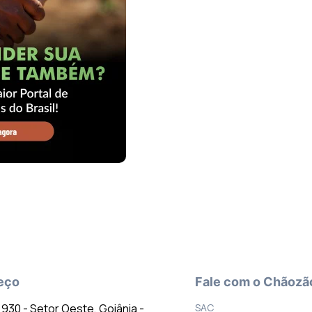
eço
Fale com o Chãozã
º 930 - Setor Oeste, Goiânia -
SAC