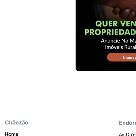
Chãozão
Ender
Home
Av. D, n