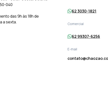
150-040
62 3030-1821
ento das 9h às 18h de
 a sexta.
Comercial
62 99307-6256
E-mail
contato@chaozao.co