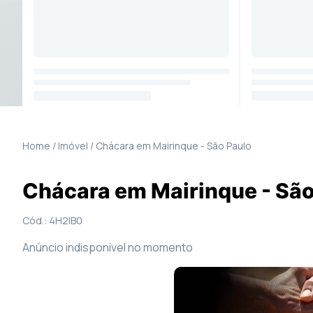
34
Fotos
Mapa
Home / Imóvel /
Chácara
em
Mairinque
-
São Paulo
Chácara em Mairinque - São
Cód.:
4H2IB0
Anúncio indisponivel no momento