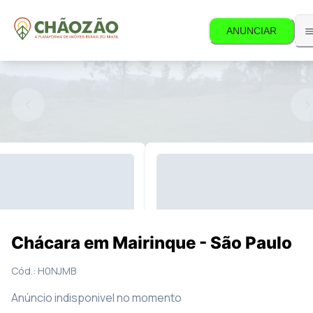
ANUNCIAR
disponível.
6
Fotos
Mapa
Chácara em Mairinque - São Paulo
Cód.:
H0NJMB
Anúncio indisponivel no momento