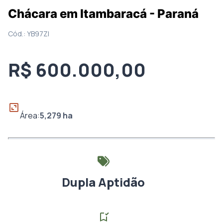
Chácara em Itambaracá - Paraná
Cód.:
YB97ZI
R$ 600.000,00
Área:
5,279
ha
Dupla Aptidão