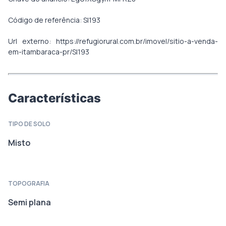
Código de referência: SI193
Url externo: https://refugiorural.com.br/imovel/sitio-a-venda-
em-itambaraca-pr/SI193
Características
TIPO DE SOLO
Misto
TOPOGRAFIA
Semi plana