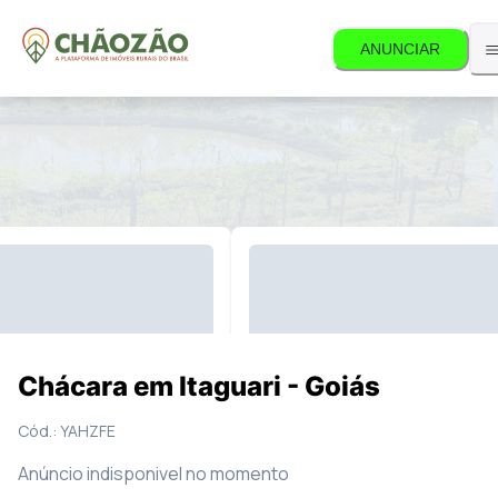
ANUNCIAR
ível.
9
Fotos
Mapa
Chácara em Itaguari - Goiás
Cód.:
YAHZFE
Anúncio indisponivel no momento