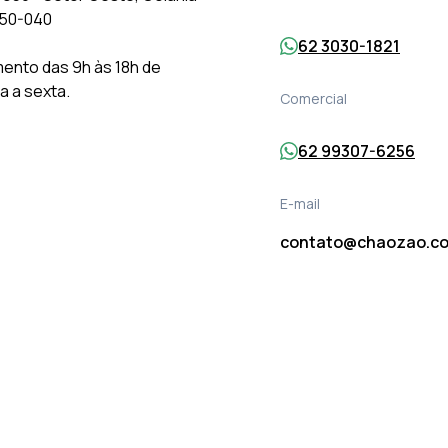
150-040
62 3030-1821
ento das 9h às 18h de
 a sexta.
Comercial
62 99307-6256
E-mail
contato@chaozao.co