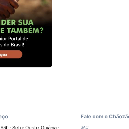
eço
Fale com o Chãozã
º 930 - Setor Oeste, Goiânia -
SAC