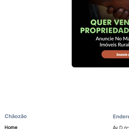
Chãozão
Ender
Home
Av. D, n