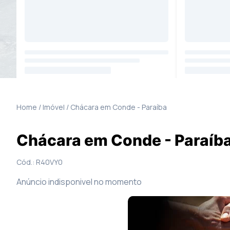
21
Fotos
Mapa
Home / Imóvel /
Chácara
em
Conde
-
Paraíba
Chácara em Conde - Paraíb
Cód.:
R40VY0
Anúncio indisponivel no momento